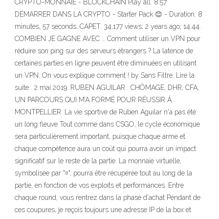
CRYPTO-MONNAIE - BLOCKCHAIN Play all. 8:57.
DÉMARRER DANS LA CRYPTO - Starter Pack 😊 - Duration: 8
minutes, 57 seconds. CAPET. 34,177 views; 2 years ago; 14:44.
COMBIEN JE GAGNE AVEC … Comment utiliser un VPN pour
réduire son ping sur des serveurs étrangers ? La latence de
certaines parties en ligne peuvent être diminuées en utilisant
un VPN. On vous explique comment ! by Sans Filtre. Lire la
suite . 2 mai 2019. RUBEN AGUILAR : CHÔMAGE, DHR, CFA,
UN PARCOURS QUI M’A FORMÉ POUR RÉUSSIR À
MONTPELLIER. La vie sportive de Ruben Aguilar n'a pas été
un long fleuve Tout comme dans CSGO, le cycle économique
sera particulièrement important, puisque chaque arme et
chaque compétence aura un coût qui pourra avoir un impact
significatif sur le reste de la partie. La monnaie virtuelle,
symbolisée par "¤", pourra être récupérée tout au long de la
partie, en fonction de vos exploits et performances. Entre
chaque round, vous rentrez dans la phase d'achat Pendant de
ces coupures, je reçois toujours une adresse IP de la box et